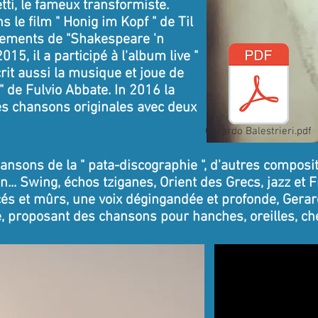
ti, le fameux transformiste.
 le film " Honig im Kopf " de Til
ngements de "Shakespeare 'n
5, il a participé à l'album live "
crit aussi la musique et joue de
 " de Fulvio Abbate. In 2016 la
es chansons originales avec deux
Gerardo Balestrieri.pdf
ansons de la " pata-discographie ", d'autres compos
... Swing, échos tziganes, Orient des Grecs, jazz et F
s et mûrs, une voix dégingandée et profonde, Gerard
, proposant des chansons pour hanches, oreilles, che